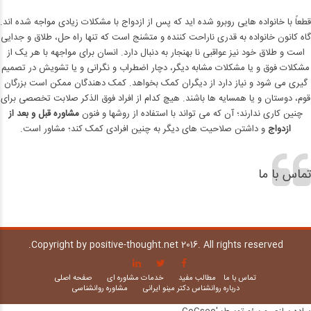
قطعاً با خانواده هایی روبرو شده اید که پس از ازدواج با مشکلات زیادی مواجه شده اند.
گاه کانون خانواده به قدری ناراحت کننده و متشنج است که تنها راه حل، طلاق و جدایی
است و طلاق خود نیز عواقبی نا بهنجار به دنبال دارد. انسان برای مواجهه با هر یک از
مشکلات فوق و یا مشکلات مشابه دیگر، دچار اضطراب و نگرانی و یا تشویش در تصمیم
گیری می شود و نیاز دارد از دیگران کمک بخواهد. کمک دهندگان ممکن است بزرگان
قوم، دوستان و یا همسایه ها باشند. هیچ کدام از افراد فوق الذکر صلابت تخصصی برای
چنین کاری ندارند؛ آن که می تواند با استفاده از روشها و فنون
مشاوره قبل و بعد از
ازدواج
و داشتن صلاحیت های دیگر به چنین افرادی کمک کند؛ مشاور است.
تماس با ما
Copyright by positive-thought.net 2016. All rights reserved.
تماس با ما
مطالب مفید
خدمات مشاوره ای
صفحه اصلی
درباره روانشناس دکتر مینو ایرانی
مشاوره روانشناسی