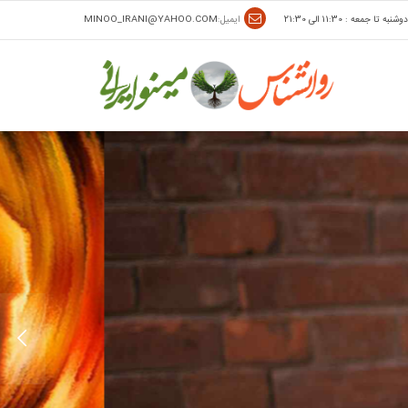
وشنبه تا جمعه : 11:30 الی 21:30
ایمیل:
MINOO_IRANI@YAHOO.COM