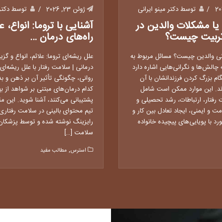
توسط دکتر مینو ایرانی
ژوئن 23, 2026
توسط دکتر م
یا مشکلات والدین در
آشنایی با تروما: انواع، عل
 تربیت چیست؟
راه‌های درمان …
انی والدین چیست؟ مسائل مربوط به
علل ریشه‌ای تروما: علائم، انواع و گزی
 چالش‌ها و نگرانی‌هایی اشاره دارد
درمانی | سلامت رفتار با علل ریشه‌ای
ام بزرگ کردن فرزندانشان با آن
روانی، چگونگی تأثیر آن بر ذهن و بد
د. این موارد ممکن است شامل
کدام درمان‌های مبتنی بر شواهد از ب
 رفتار، ارتباطات، رشد تحصیلی و
پشتیبانی می‌کنند، آشنا شوید. این م
ت و ایمنی، ایجاد تعادل بین کار و
تیم محتوای بالینی در سلامت رفتاری 
ورد با پویایی‌های پیچیده خانواده
رایزینگ نوشته شده و توسط پزشکان 
سلامت […]
,
استرس
مطالب مفید