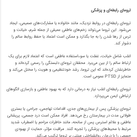
ترومای رابطه‌ای و پزشکی
ترومای رابطه‌ای در روابط نزدیک، مانند خانواده یا مشارکت‌های صمیمی، ایجاد
می‌شود. این تروما می‌تواند زخم‌های عاطفی عمیقی از جمله شرم، خیانت و
ترس از رها شدن را به جا بگذارد و ممکن است اعتماد یا حفظ روابط سالم را
دشوار کند.
اغلب شامل خیانت، غفلت یا سوءاستفاده عاطفی است که اعتماد لازم برای یک
ارتباط سالم را از بین می‌برد. محققان ترومای دلبستگی را رسمی کرده‌اند و
خاطرنشان کرده‌اند که این تروما، رشد خودتنظیمی و هویت را مختل می‌کند و
متمایز از PTSD عمومی است.
ترومای رابطه‌ای اغلب نیاز به درمانی دارد که به بهبود عاطفی و بازسازی الگوهای
ارتباطی ایمن می‌پردازد.
ترومای پزشکی پس از بیماری‌های جدی، اقدامات تهاجمی، جراحی یا بستری
طولانی مدت در بیمارستان رخ می‌دهد. افراد ممکن است درد جسمی، پریشانی
عاطفی و علائم استرس پس از سانحه، مانند خاطرات مزاحم یا اضطراب شدید
مرتبط با محیط‌های پزشکی را تجربه کنند. مراقبت مؤثر، حمایت از بهبودی
جسمی را با درمان روانشناختی مبتنی بر تروما ترکیب می‌کند.