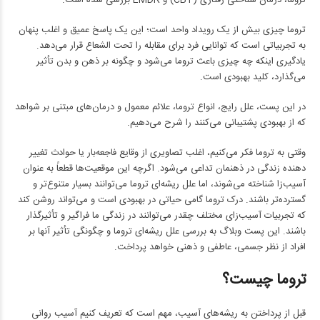
تروما، درمان شناختی رفتاری (CBT) و EMDR بررسی شده است.
تروما چیزی بیش از یک رویداد واحد است؛ این یک پاسخ عمیق و اغلب پنهان
به تجربیاتی است که توانایی فرد برای مقابله را تحت الشعاع قرار می‌دهد.
یادگیری اینکه چه چیزی باعث تروما می‌شود و چگونه بر ذهن و بدن تأثیر
می‌گذارد، کلید بهبودی است.
در این پست، علل رایج، انواع تروما، علائم معمول و درمان‌های مبتنی بر شواهد
که از بهبودی پشتیبانی می‌کنند را شرح می‌دهیم.
وقتی به تروما فکر می‌کنیم، اغلب تصاویری از وقایع فاجعه‌بار یا حوادث تغییر
دهنده زندگی در ذهنمان تداعی می‌شود. اگرچه این موقعیت‌ها قطعاً به عنوان
آسیب‌زا شناخته می‌شوند، اما علل ریشه‌ای تروما می‌توانند بسیار متنوع‌تر و
گسترده‌تر باشند. درک تروما گامی حیاتی در بهبودی است و می‌تواند روشن کند
که تجربیات آسیب‌زای مختلف چقدر می‌توانند در زندگی ما فراگیر و تأثیرگذار
باشند. این پست وبلاگ به بررسی علل ریشه‌ای تروما و چگونگی تأثیر آنها بر
افراد از نظر جسمی، عاطفی و ذهنی خواهد پرداخت.
تروما چیست؟
قبل از پرداختن به ریشه‌های آسیب، مهم است که تعریف کنیم آسیب روانی