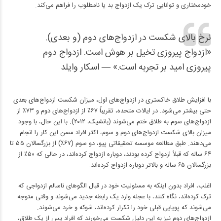
خودمختاری و توانایی ترک یک ازدواج بد یا نامطلوب را فراهم می‌کند.
نرخ بالای شکست در ازدواج‌های دوم (و بعدی).
«ازدواج پیروزی تخیل بر هوش است. ازدواج دوم
پیروزی امید بر تجربه است.» — اسکار وایلد
با افزایش طلاق خاکستری در ازدواج‌های اول، میزان شکست ازدواج‌های بعدی
حتی بیشتر می‌شود. در ایالات متحده، تقریباً ۶۷٪ از ازدواج‌های دوم و ۷۳٪ از
ازدواج‌های سوم به طلاق ختم می‌شوند (بانشیک، ۲۰۱۲). با این حال، با وجود
میزان بالای شکست ازدواج‌های دوم و سوم، اکثر افراد مسن این کار را انجام
می‌دهند. طبق مطالعه موسسه تحقیقاتی پیو، دو سوم (۶۷٪) از بزرگسالان ۵۵ تا
۶۴ ساله که قبلاً ازدواج کرده بودند، دوباره ازدواج کرده‌اند، در حالی که ۵۰٪ از
بزرگسالان ۶۵ ساله و بالاتر دوباره ازدواج کرده‌اند.
اغلب، افراد بدون اینکه به مسئولیت خود در قبال الگوهای ناسالم ازدواجی که
ترک کرده‌اند، نگاه کنند، با عجله وارد یک رابطه جدید می‌شوند و وقتی متوجه
می‌شوند که پویایی قبلی خود را تکرار کرده‌اند، شوکه و خرد می‌شوند.
ازدواج‌های دوم نیز به این دلیل شکست می‌خورند که افراد پس از یک طلاق،