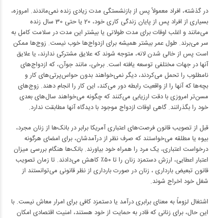
در گذشته، افراد معمولاً پس از بازنشستگی مدت زیادی زنده نمی‌ماندند. امروزه،
بسیاری از افراد پس از پایان زندگی کاری خود، 20 یا حتی 30 سال زنده
می‌مانند و اغلب اوقات برای مدت طولانی یا بیشتر این مدت در سلامت کامل به
سر می‌برند. طول عمر بیشتر همیشه برای ازدواج‌ها خوب نیست. زوج‌ها ممکن
است پس از خالی شدن لانه، متوجه شوند که علایق مشترکی ندارند، یا علایق
آنها در جهات مختلفی توسعه یافته است. برخی، مانند جوآن، که ازدواج‌های
نامطلوب را تحمل می‌کردند، دیگر نمی‌خواهند بدون حواس‌پرتی‌های کار و
بچه‌ها که آنها را از واقعیت رابطه دور می‌کند، این کار را انجام دهند. زوج‌های
مسن‌تر امروزی با دقت ارزیابی می‌کنند که چگونه می‌خواهند سال‌های بعدی
خود را بگذرانند. گاهی اوقات ازدواج موجود با دیدگاه آنها مطابقت ندارد.
قبل از تصویب قانون فرصت‌های اعتباری آمریکا برابر در بانک‌ها از زنان مجرد،
بیوه یا مطلقه می‌خواستند که صرف نظر از درآمدشان، برای امضای هرگونه
درخواست اعتباری، یک مرد را همراه خود بیاورند. بانک‌ها هنگام بررسی میزان
اعتبار اعطایی، ارزش دستمزد زنان را تا ۵۰٪ کاهش می‌دادند. تا زمان تصویب
قانون تبعیض بارداری ، زنان در صورت بارداری از نظر قانونی می‌توانستند از
شغل خود اخراج شوند.
اشتغال لزوماً به معنای برابری درآمد یا دستمزد کافی برای امرار معاش نیست. با
این حال، برای زنانی که قادر به حمایت از خود هستند، امنیت اقتصادی امکان