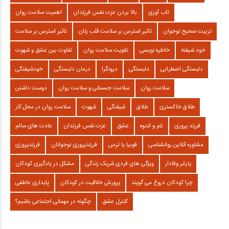
تاب آوری
بالا بردن عزت نفس فرزندان
اهمیت سلامت روان
تربیت صحیح نوجوان
تاثیر استرس بر سلامت قلب زنان
تاثیر استرس بر سلامت
خود شیفته
خاطره نویسی
تقویت سلامت روان
تفاوت بین عشق و شهوت
دلبستگی اضطرابی
دلبستگی
درونگرا
درمان دلبستگی
خودشیفتگی
سلامت روان
سلامت جسمانی و سلامت روان
دوست داشتن
طلاق خاکستری
طلاق
شیفتگی
شهوت
سلامت روان در محل کار
فرزند پروری
غم و اندوه
عشق
عزت نفس فرزندان
عادت های سالم
مشاوره آنلاین روانشناسی
فوبیا یا ترس
فرزندپروری نوجوانان
فرزندپروری
پارتنر وفادار
ویژگی های فردی شریک زندگی
مشکل در یادگیری کودکان
چرا کودکان دروغ می گویند
پرورش خلاقیت در کودکان
پایداری عاطفی
کنترل عشق
چگونه در مهمانی اجتماعی باشیم؟